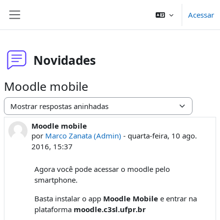
Ir para o conteúdo principal
Acessar
Painel lateral
Novidades
Moodle mobile
Modo de visualização
Moodle mobile
Número de respostas: 0
por
Marco Zanata (Admin)
-
quarta-feira, 10 ago.
2016, 15:37
Agora você pode acessar o moodle pelo
smartphone.
Basta instalar o app
Moodle Mobile
e entrar na
plataforma
moodle.c3sl.ufpr.br