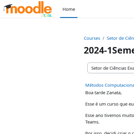
Skip to main content
Home
Courses
Setor de Ciên
2024-1Sem
Course categories
Métodos Computacionais
Boa tarde Zanata,
Esse é um curso que eu
Esse ano tivemos muito
Teams.
Por isso, decidi criar o 