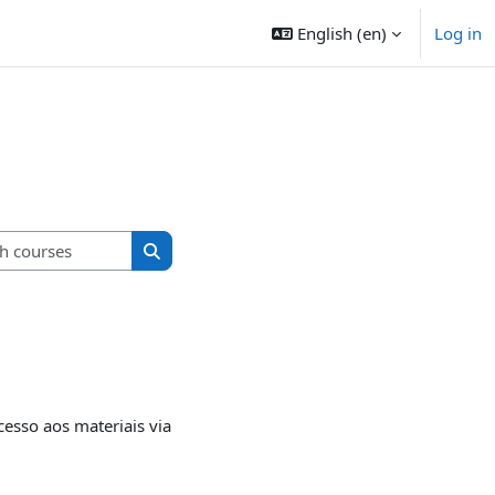
English ‎(en)‎
Log in
Search courses
Search courses
esso aos materiais via